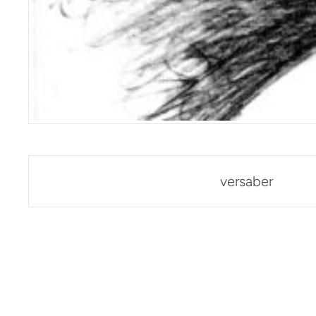
Post
versaber
navigation