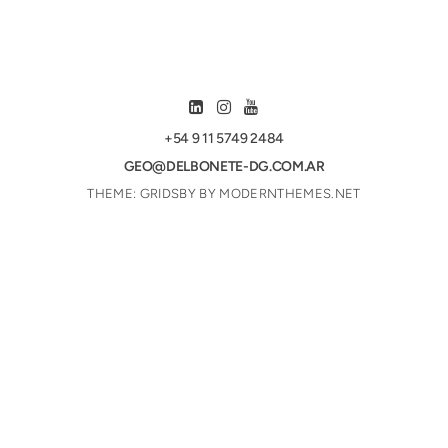
+54 9 11 5749 2484
GEO@DELBONETE-DG.COM.AR
THEME: GRIDSBY BY
MODERNTHEMES.NET