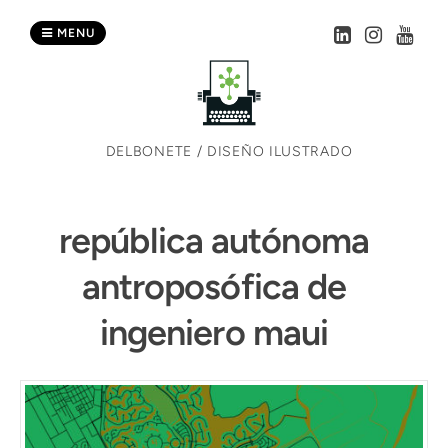
Skip
to
MENU
content
DELBONETE / DISEÑO ILUSTRADO
república autónoma
antroposófica de
ingeniero maui