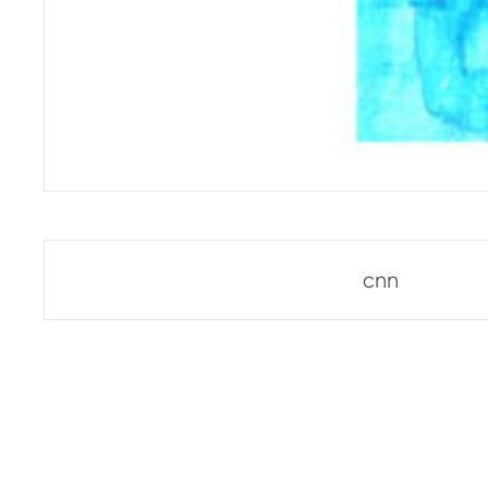
Post
cnn
navigation